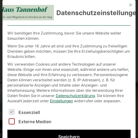
Mit d
Haus
Datenschutzeinstellunge
Tannenhof
Wir benötigen Ihre Zustimmung, bevor Sie unsere Website weiter
besuchen können.
Wenn Sie unter 16 Jahre alt sind und Ihre Zustimmung zu freiwilligen
Alten- und Pflegeheim
in Herchen
Diensten geben möchten, müssen Sie Ihre Erziehungsberechtigten um
Erlaubnis bitten.
an der Sieg
Wir verwenden Cookies und andere Technologien auf unserer
Website. Einige von ihnen sind essenziell, während andere uns helfen,
diese Website und Ihre Erfahrung zu verbessern.
Personenbezogene
Daten können verarbeitet werden (z. B. IP-Adressen), z. B. für
personalisierte Anzeigen und Inhalte oder Anzeigen- und
Inhaltsmessung.
Weitere Informationen über die Verwendung Ihrer
Daten finden Sie in unserer
Datenschutzerklärung
.
Sie können Ihre
Auswahl jederzeit unter
Einstellungen
widerrufen oder anpassen.
Es folgt eine Liste der Service-Gruppen, für die eine Ei
Essenziell
Externe Medien
Speichern