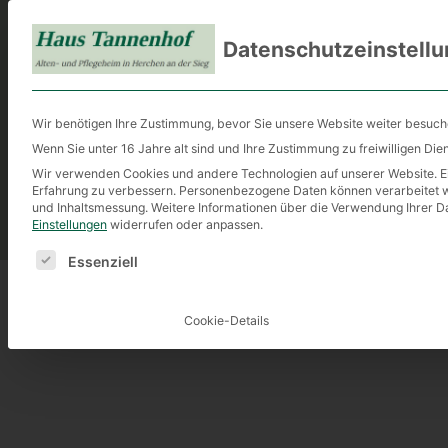
Haus
Datenschutzeinstell
Start
Tannenhof
Aktue
Wir benötigen Ihre Zustimmung, bevor Sie unsere Website weiter besuc
Wenn Sie unter 16 Jahre alt sind und Ihre Zustimmung zu freiwilligen Di
Alten- und Pflegeheim
in
Wir verwenden Cookies und andere Technologien auf unserer Website. Ein
Erfahrung zu verbessern.
Personenbezogene Daten können verarbeitet werd
Herchen an der Sieg
und Inhaltsmessung.
Weitere Informationen über die Verwendung Ihrer Da
Einstellungen
widerrufen oder anpassen.
Es folgt eine Liste der Service-Gruppen, für die eine E
Essenziell
Cookie-Details