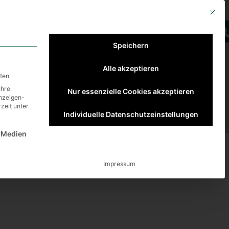
Mit die
Finanzierung/ Kosten
Speichern
Alle akzeptieren
ten.
Ihre
Nur essenzielle Cookies akzeptieren
Anzeigen-
zeit unter
Individuelle Datenschutzeinstellungen
st essenziell und kann nicht abgewählt werden.
 Medien
Impressum