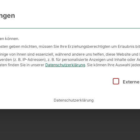
ungen
seite
Über uns
Betreuung
lles
Kontakt
hen können.
ensten geben möchten, müssen Sie Ihre Erziehungsberechtigten um Erlaubnis bit
ige von ihnen sind essenziell, während andere uns helfen, diese Website und 
en (z. B. IP-Adressen), z. B. für personalisierte Anzeigen und Inhalte oder 
ten finden Sie in unserer
Datenschutzerklärung
.
Sie können Ihre Auswahl jeder
inwilligung erteilt werden kann. Die erste Service-Gruppe i
Externe
Datenschutzerklärung